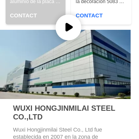
RECORRIDO
aluminio de la placa de
la decoración 5083 6m
1000/3000/5000 serie
m
POR
CONTACT
CONTACT
LA
FÁBRICA
CONTROL
DE
CALIDAD
CONTACTA
CON
WUXI HONGJINMILAI STEEL
NOSOTROS
CO.,LTD
Wuxi Hongjinmilai Steel Co., Ltd fue
SOLICITAR
establecida en 2007 en la zona de