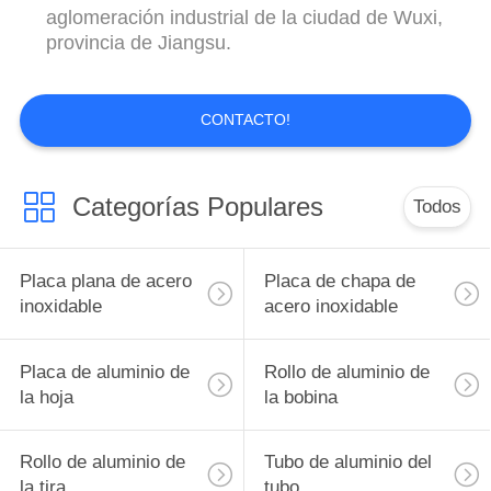
UNA
aglomeración industrial de la ciudad de Wuxi,
provincia de Jiangsu.
CITA
MAPA
CONTACTO!
DEL
SITIO
Categorías Populares
Todos
PRIVACY
Placa plana de acero
Placa de chapa de
POLICY
inoxidable
acero inoxidable
Placa de aluminio de
Rollo de aluminio de
la hoja
la bobina
Rollo de aluminio de
Tubo de aluminio del
la tira
tubo