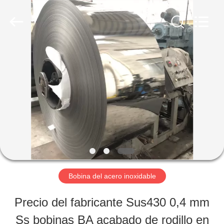
-
2026
WUXI
HONGJINMILAI
STEEL
CO.,LTD.
EN
All
Rights
Reserved.
CASA
PRODUCTOS
LOS
VÍDEOS
Bobina del acero inoxidable
Precio del fabricante Sus430 0,4 mm
SOBRE
Ss bobinas BA acabado de rodillo en