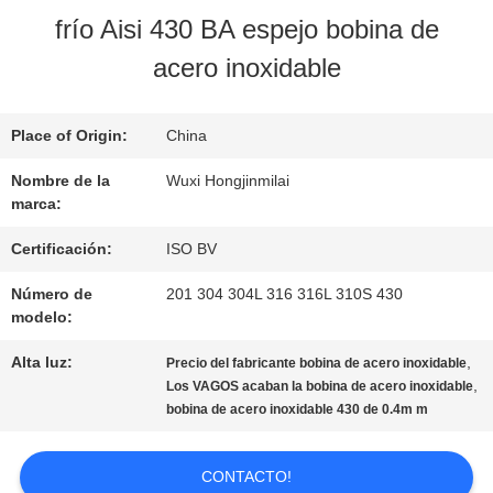
NOSOTROS
frío Aisi 430 BA espejo bobina de
acero inoxidable
RECORRIDO
POR
Place of Origin:
China
LA
Nombre de la
Wuxi Hongjinmilai
marca:
FÁBRICA
Certificación:
ISO BV
Número de
201 304 304L 316 316L 310S 430
CONTROL
modelo:
DE
Alta luz:
,
Precio del fabricante bobina de acero inoxidable
,
Los VAGOS acaban la bobina de acero inoxidable
CALIDAD
bobina de acero inoxidable 430 de 0.4m m
CONTACTO!
CONTACTA