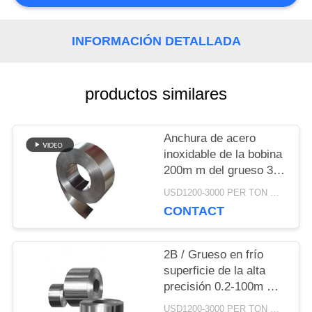
CON
INFORMACIÓN DETALLADA
NOSOTROS
productos similares
SOLICITAR
UNA
Anchura de acero
inoxidable de la bobina
CITA
200m m del grueso 316
del borde 1m m del
USD1200-3000 PER TON MOQ:1Ton
molino
CONTACT
MAPA
DEL
2B / Grueso en frío
superficie de la alta
SITIO
precisión 0.2-100m m
de la hoja de acero de
USD1200-3000 PER TON MOQ:1TON