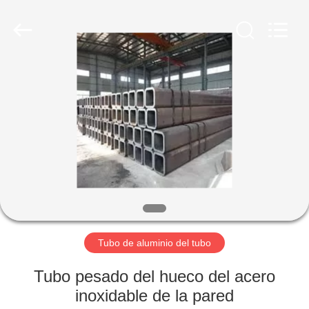
2026
WUXI
HONGJINMILAI
STEEL
CO.,LTD.
All
Rights
Reserved.
EN
CASA
PRODUCTOS
LOS
VÍDEOS
SOBRE
Tubo de aluminio del tubo
NOSOTROS
Tubo pesado del hueco del acero
inoxidable de la pared