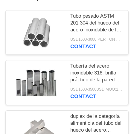
UNA
CITA
Tubo pesado ASTM
201 304 del hueco del
acero inoxidable de la
MAPA
pared duplex de 316
USD1500-3000 PER TON MOQ:1TON
DEL
grados
CONTACT
SITIO
Tubería del acero
PRIVACY
inoxidable 316, brillo
POLICY
práctico de la pared del
tubo fino del acero
USD1500-3500USD MOQ:1 tonelada
inoxidable alto
CONTACT
duplex de la categoría
alimenticia del tubo del
hueco del acero