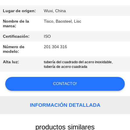
RECORRIDO
POR
Lugar de origen:
Wuxi, China
LA
Nombre de la
Tisco, Baosteel, Lisc
marca:
FÁBRICA
Certificación:
ISO
Número de
201 304 316
CONTROL
modelo:
DE
Alta luz:
,
tubería del cuadrado del acero inoxidable
CALIDAD
tubería de acero cuadrada
CONTACTO!
CONTACTA
CON
NOSOTROS
INFORMACIÓN DETALLADA
SOLICITAR
productos similares