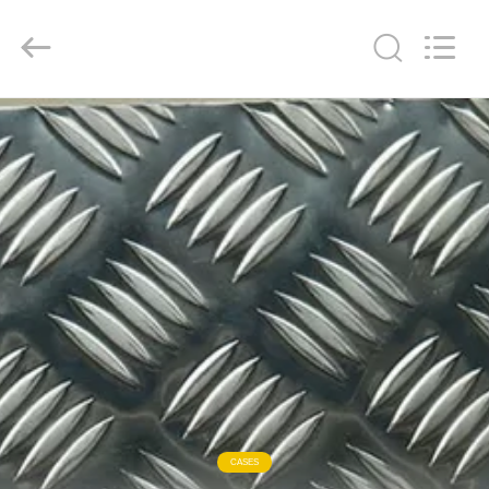
2026
WUXI
HONGJINMILAI
STEEL
CO.,LTD.
All
Rights
Reserved.
EN
CASA
PRODUCTOS
LOS
VÍDEOS
SOBRE
NOSOTROS
CASES