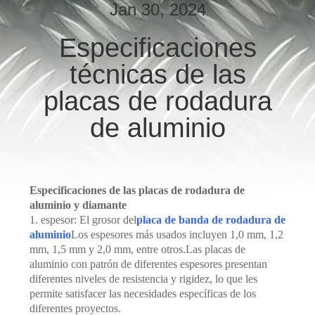
RECORRIDO
Jan 30, 2024
POR
Especificaciones
LA
técnicas de las
FÁBRICA
placas de rodadura
CONTROL
de aluminio
DE
CALIDAD
Especificaciones de las placas de rodadura de
CONTACTA
aluminio y diamante
1. espesor: El grosor del
placa de banda de rodadura de
CON
aluminio
Los espesores más usados incluyen 1,0 mm, 1,2
mm, 1,5 mm y 2,0 mm, entre otros.Las placas de
NOSOTROS
aluminio con patrón de diferentes espesores presentan
diferentes niveles de resistencia y rigidez, lo que les
permite satisfacer las necesidades específicas de los
SOLICITAR
diferentes proyectos.