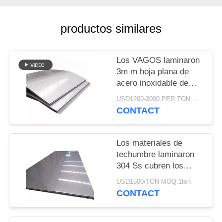
UNA
CITA
productos similares
MAPA
Los VAGOS laminaron
DEL
3m m hoja plana de
acero inoxidable de
SITIO
304 GB de la placa
USD1200-3000 PER TON MOQ:1Ton
CONTACT
PRIVACY
POLICY
Los materiales de
techumbre laminaron
304 Ss cubren los
vagos 2b/acabaron
USD1500/TON MOQ:1ton
brillante pulido
CONTACT