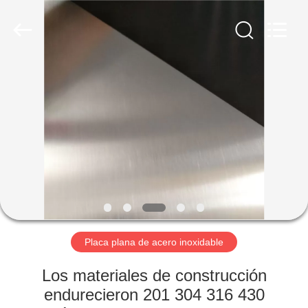
2026
WUXI
HONGJINMILAI
STEEL
CO.,LTD.
All
Rights
Reserved.
EN
CASA
PRODUCTOS
LOS
VÍDEOS
SOBRE
Placa plana de acero inoxidable
NOSOTROS
Los materiales de construcción
endurecieron 201 304 316 430