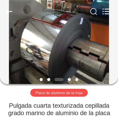
2026
WUXI
HONGJINMILAI
STEEL
CO.,LTD.
All
Rights
Reserved.
EN
CASA
PRODUCTOS
LOS
VÍDEOS
SOBRE
Placa de aluminio de la hoja
NOSOTROS
Pulgada cuarta texturizada cepillada
grado marino de aluminio de la placa