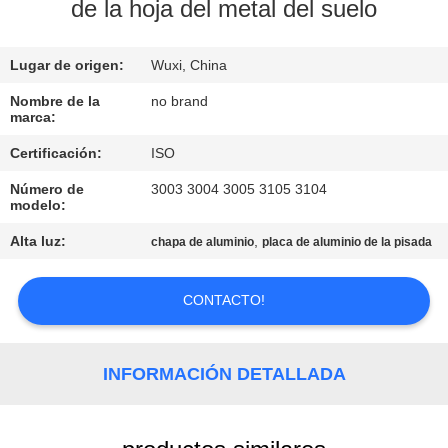
RECORRIDO
de la hoja del metal del suelo
POR
Lugar de origen:
Wuxi, China
LA
FÁBRICA
Nombre de la
no brand
marca:
Certificación:
ISO
CONTROL
Número de
3003 3004 3005 3105 3104
DE
modelo:
CALIDAD
Alta luz:
,
chapa de aluminio
placa de aluminio de la pisada
CONTACTA
CONTACTO!
CON
NOSOTROS
INFORMACIÓN DETALLADA
SOLICITAR