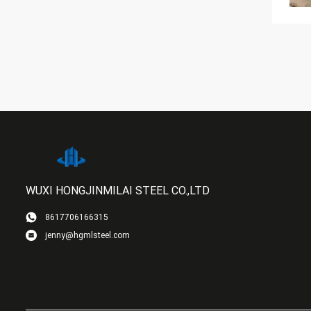
WUXI HONGJINMILAI STEEL CO.,LTD
8617706166315
jenny@hgmlsteel.com