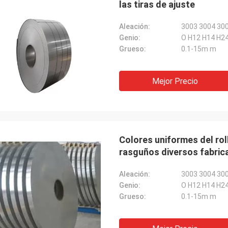
las tiras de ajuste
Aleación:
3003 3004 30
Genio:
O H12 H14 H24
Grueso:
0.1-15m m
Mejor Precio
Colores uniformes del roll
rasguños diversos fabric
Aleación:
3003 3004 30
Genio:
O H12 H14 H24
Grueso:
0.1-15m m