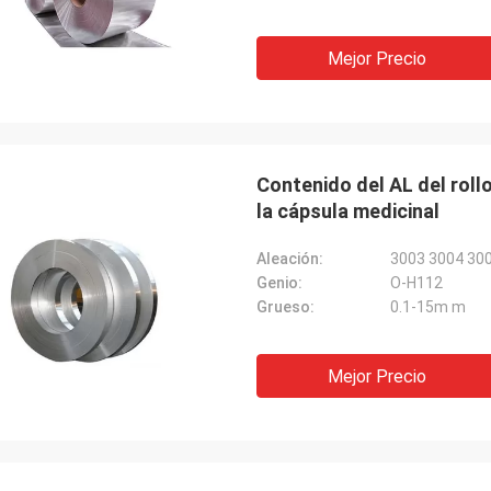
Mejor Precio
Contenido del AL del rollo
la cápsula medicinal
Aleación:
3003 3004 30
Genio:
O-H112
Grueso:
0.1-15m m
Mejor Precio