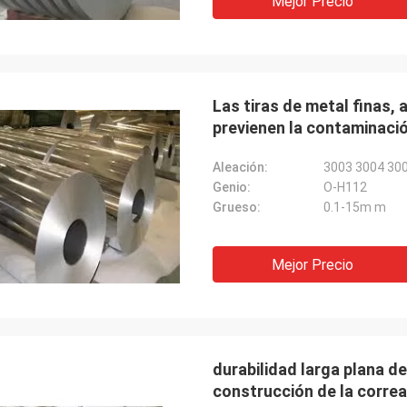
Mejor Precio
Las tiras de metal finas, 
previenen la contaminaci
Aleación:
3003 3004 30
Genio:
O-H112
Grueso:
0.1-15m m
Mejor Precio
durabilidad larga plana de
construcción de la corre