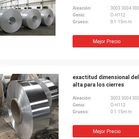
Aleación:
3003 3004 30
Genio:
O-H112
Grueso:
0.1-15m m
Mejor Precio
exactitud dimensional del 
alta para los cierres
Aleación:
3003 3004 30
Genio:
O-H112
Grueso:
0.1-15m m
Mejor Precio