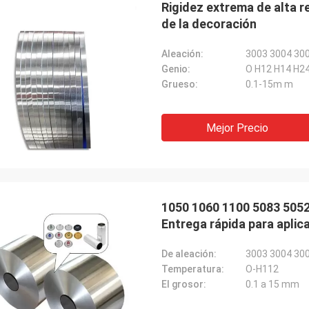
Rigidez extrema de alta res
de la decoración
Aleación:
3003 3004 30
Genio:
O H12 H14 H24
M.Boroomandi
Grueso:
0.1-15m m
stra cooperación encima más allá
z años, alcanzamos provechoso
Mejor Precio
mbas partes. Gracias por sus
tos de calidad y servicio atento.
o negocio tiene grande
1050 1060 1100 5083 5052 
Entrega rápida para aplic
De aleación:
3003 3004 30
Temperatura:
O-H112
El grosor:
0.1 a 15 mm