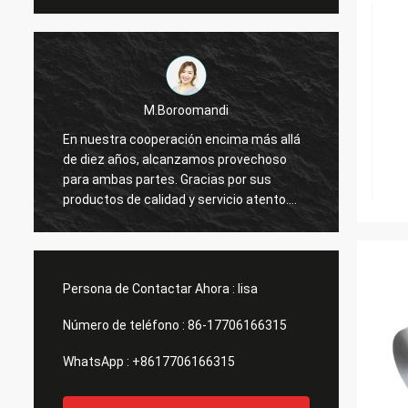
M.Boroomandi
En nuestra cooperación encima más allá
En nue
de diez años, alcanzamos provechoso
de die
para ambas partes. Gracias por sus
para a
productos de calidad y servicio atento.
produc
Nuestro negocio tiene grande
Nuestr
Persona de Contactar Ahora :
lisa
Número de teléfono :
86-17706166315
WhatsApp :
+8617706166315