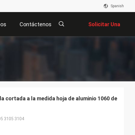
Spanish
eos
Contáctenos
Solicitar Una
Cotización
描
述
a cortada a la medida hoja de aluminio 1060 de
05 3105 3104