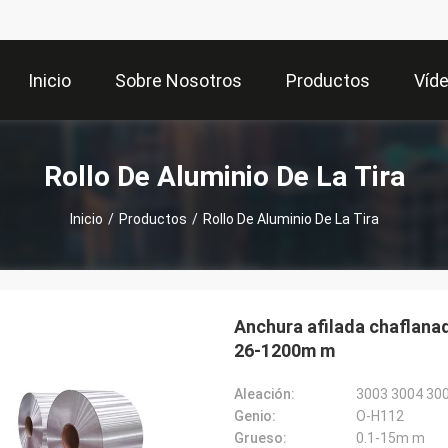
Inicio
Sobre Nosotros
Productos
Víd
Rollo De Aluminio De La Tira
Inicio
/
Productos
/
Rollo De Aluminio De La Tira
Anchura afilada chaflanad
26-1200m m
Aleación:
3003 3004 30
Genio:
O-H112
Grueso:
0.1-15m m