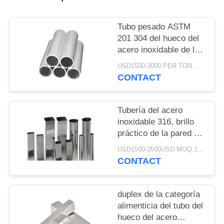
UNA
CITA
Tubo pesado ASTM
201 304 del hueco del
acero inoxidable de la
MAPA
pared duplex de 316
USD1500-3000 PER TON MOQ:1TON
DEL
grados
CONTACT
SITIO
Tubería del acero
PRIVACY
inoxidable 316, brillo
POLICY
práctico de la pared del
tubo fino del acero
USD1500-3500USD MOQ:1 tonelada
inoxidable alto
CONTACT
duplex de la categoría
alimenticia del tubo del
hueco del acero