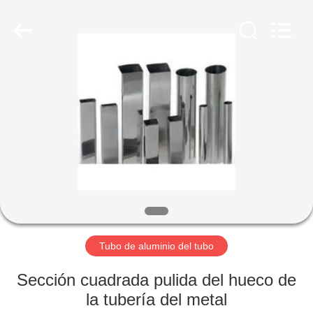
2026
WUXI
HONGJINMILAI
STEEL
CO.,LTD.
All
Rights
Reserved.
EN
CASA
PRODUCTOS
LOS
VÍDEOS
SOBRE
Tubo de aluminio del tubo
NOSOTROS
Sección cuadrada pulida del hueco de
la tubería del metal