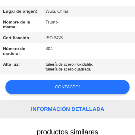
RECORRIDO
POR
Lugar de origen:
Wuxi, China
LA
Nombre de la
Trump
marca:
FÁBRICA
Certificación:
ISO SGS
Número de
304
CONTROL
modelo:
DE
Alta luz:
,
tubería de acero inoxidable
CALIDAD
tubería de acero cuadrada
CONTACTO!
CONTACTA
CON
NOSOTROS
INFORMACIÓN DETALLADA
SOLICITAR
productos similares