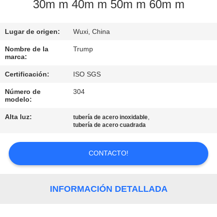
RECORRIDO
30m m 40m m 50m m 60m m
POR
Lugar de origen:
Wuxi, China
LA
FÁBRICA
Nombre de la
Trump
marca:
Certificación:
ISO SGS
CONTROL
Número de
304
DE
modelo:
CALIDAD
Alta luz:
,
tubería de acero inoxidable
tubería de acero cuadrada
CONTACTA
CONTACTO!
CON
NOSOTROS
INFORMACIÓN DETALLADA
SOLICITAR