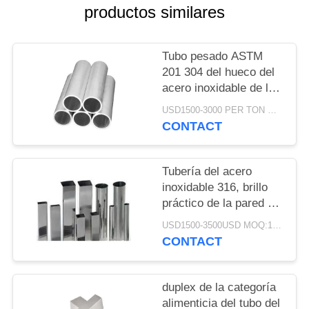
UNA
productos similares
CITA
Tubo pesado ASTM
MAPA
201 304 del hueco del
acero inoxidable de la
DEL
pared duplex de 316
USD1500-3000 PER TON MOQ:1TON
SITIO
grados
CONTACT
PRIVACY
Tubería del acero
POLICY
inoxidable 316, brillo
práctico de la pared del
tubo fino del acero
USD1500-3500USD MOQ:1 tonelada
inoxidable alto
CONTACT
duplex de la categoría
alimenticia del tubo del