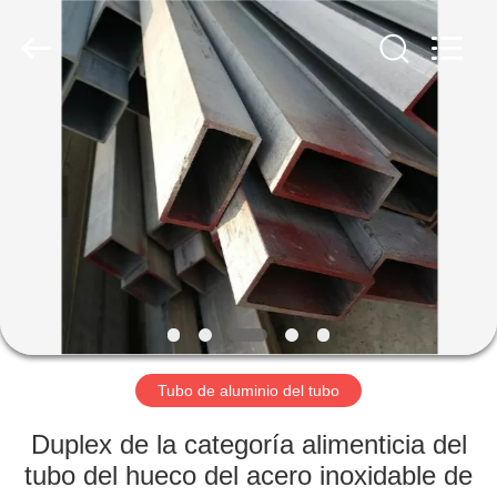
2026
WUXI
HONGJINMILAI
STEEL
CO.,LTD.
All
Rights
Reserved.
EN
CASA
PRODUCTOS
LOS
VÍDEOS
SOBRE
Tubo de aluminio del tubo
NOSOTROS
Duplex de la categoría alimenticia del
tubo del hueco del acero inoxidable de