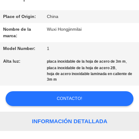
NOSOTROS
Place of Origin:
China
RECORRIDO
Nombre de la
Wuxi Hongjinmilai
marca:
POR
Model Number:
1
LA
Alta luz:
,
placa inoxidable de la hoja de acero de 3m m
FÁBRICA
,
placa inoxidable de la hoja de acero 2B
hoja de acero inoxidable laminada en caliente de
3m m
CONTROL
CONTACTO!
DE
CALIDAD
INFORMACIÓN DETALLADA
CONTACTA