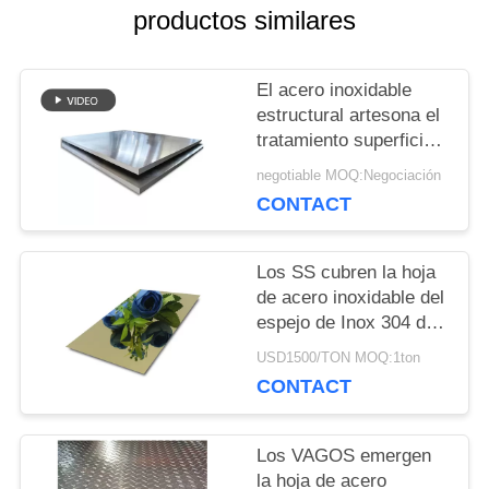
productos similares
CON
NOSOTROS
El acero inoxidable
estructural artesona el
tratamiento superficial
SOLICITAR
de encargo de la alta
negotiable MOQ:Negociación
dureza segura de la
CONTACT
UNA
comida
CITA
Los SS cubren la hoja
de acero inoxidable del
espejo de Inox 304 del
MAPA
negro 201 del oro para
USD1500/TON MOQ:1ton
la decoración exterior
DEL
CONTACT
interior
SITIO
Los VAGOS emergen
la hoja de acero