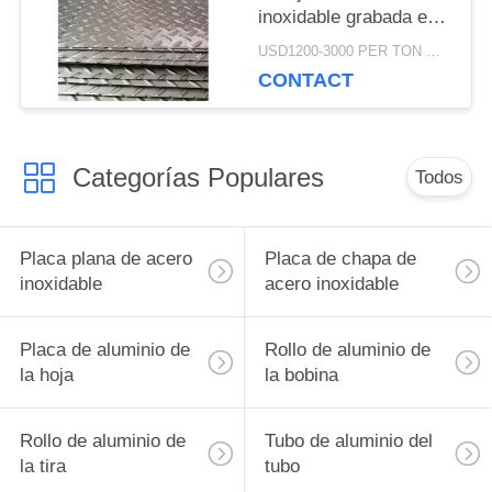
inoxidable grabada en
PRIVACY
relieve 3m m 201
USD1200-3000 PER TON MOQ:1Ton
POLICY
CONTACT
Categorías Populares
Todos
Placa plana de acero
Placa de chapa de
inoxidable
acero inoxidable
Placa de aluminio de
Rollo de aluminio de
la hoja
la bobina
Rollo de aluminio de
Tubo de aluminio del
la tira
tubo