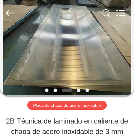
-
2026
WUXI
HONGJINMILAI
STEEL
CO.,LTD.
EN
All
Rights
Reserved.
CASA
PRODUCTOS
LOS
VÍDEOS
Placa de chapa de acero inoxidable
2B Técnica de laminado en caliente de
SOBRE
chapa de acero inoxidable de 3 mm