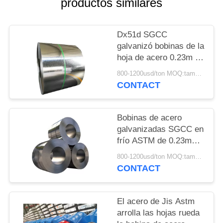
productos similares
UNA
CITA
Dx51d SGCC
galvanizó bobinas de la
MAPA
hoja de acero 0.23m m
DEL
- 3.5m m
800-1200usd/ton MOQ:tamaño material arrording
SITIO
CONTACT
PRIVACY
Bobinas de acero
galvanizadas SGCC en
POLICY
frío ASTM de 0.23mm-
3.5m m Dx51d
800-1200usd/ton MOQ:tamaño material arrording
CONTACT
El acero de Jis Astm
arrolla las hojas rueda