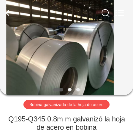
2026
WUXI
HONGJINMILAI
STEEL
CO.,LTD.
All
Rights
Reserved.
EN
CASA
PRODUCTOS
LOS
VÍDEOS
SOBRE
Bobina galvanizada de la hoja de acero
NOSOTROS
Q195-Q345 0.8m m galvanizó la hoja
de acero en bobina