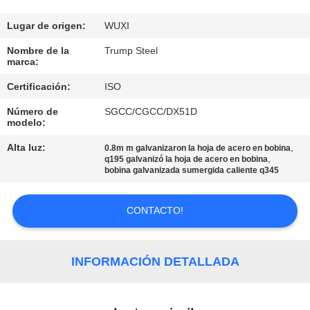
RECORRIDO
POR
Lugar de origen:
WUXI
LA
Nombre de la
Trump Steel
marca:
FÁBRICA
Certificación:
ISO
Número de
SGCC/CGCC/DX51D
CONTROL
modelo:
DE
Alta luz:
,
0.8m m galvanizaron la hoja de acero en bobina
CALIDAD
,
q195 galvanizó la hoja de acero en bobina
bobina galvanizada sumergida caliente q345
CONTACTA
CONTACTO!
CON
NOSOTROS
INFORMACIÓN DETALLADA
SOLICITAR