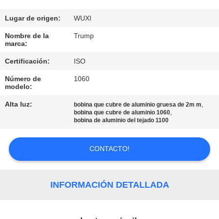
RECORRIDO
POR
Lugar de origen:
WUXI
LA
Nombre de la
Trump
marca:
FÁBRICA
Certificación:
ISO
Número de
1060
CONTROL
modelo:
DE
Alta luz:
,
bobina que cubre de aluminio gruesa de 2m m
CALIDAD
,
bobina que cubre de aluminio 1060
bobina de aluminio del tejado 1100
CONTACTA
CONTACTO!
CON
NOSOTROS
INFORMACIÓN DETALLADA
SOLICITAR