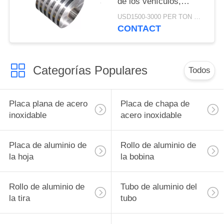
de los vehículos,
artículo anti de la
USD1500-3000 PER TON MOQ:1TON
corrosión de la bobina
CONTACT
del ajuste del metal
Categorías Populares
Todos
Placa plana de acero
Placa de chapa de
inoxidable
acero inoxidable
Placa de aluminio de
Rollo de aluminio de
la hoja
la bobina
Rollo de aluminio de
Tubo de aluminio del
la tira
tubo