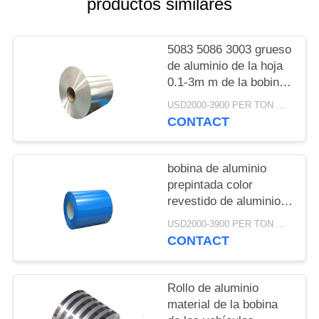
productos similares
UNA
CITA
5083 5086 3003 grueso
de aluminio de la hoja
MAPA
0.1-3m m de la bobina
DEL
H24
USD2000-3900 PER TON MOQ:1TON
SITIO
CONTACT
PRIVACY
bobina de aluminio
prepintada color
POLICY
revestido de aluminio
de la bobina 3105 h46
USD2000-3900 PER TON MOQ:1TON
para el canal
CONTACT
Rollo de aluminio
material de la bobina