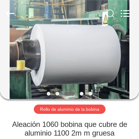
2026
WUXI
HONGJINMILAI
STEEL
CO.,LTD.
All
Rights
Reserved.
EN
CASA
PRODUCTOS
LOS
VÍDEOS
SOBRE
Rollo de aluminio de la bobina
NOSOTROS
Aleación 1060 bobina que cubre de
aluminio 1100 2m m gruesa