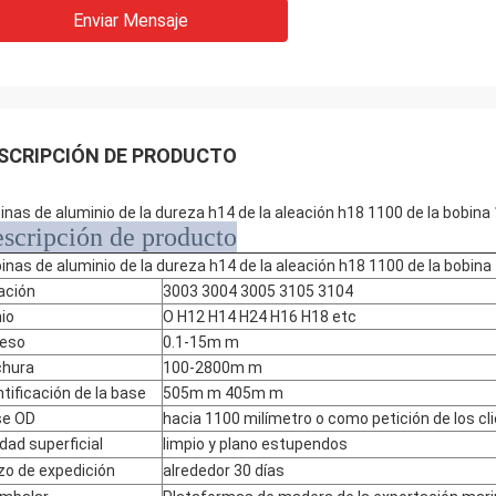
Enviar Mensaje
SCRIPCIÓN DE PRODUCTO
inas de aluminio de la dureza h14 de la aleación h18 1100 de la bobina
scripción de producto
inas de aluminio de la dureza h14 de la aleación h18 1100 de la bobina
ación
3003 3004 3005 3105 3104
io
O H12 H14 H24 H16 H18 etc
eso
0.1-15m m
chura
100-2800m m
ntificación de la base
505m m 405m m
se OD
hacia 1100 milímetro o como petición de los cl
idad superficial
limpio y plano estupendos
zo de expedición
alrededor 30 días