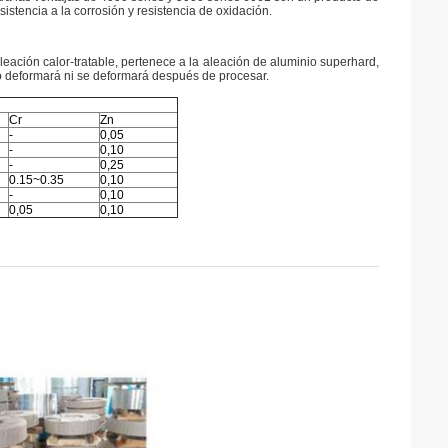
sistencia a la corrosión y resistencia de oxidación.
leación calor-tratable, pertenece a la aleación de aluminio superhard,
 no deformará ni se deformará después de procesar.
Cr
Zn
-
0,05
-
0,10
-
0,25
0.15~0.35
0,10
-
0,10
0,05
0,10