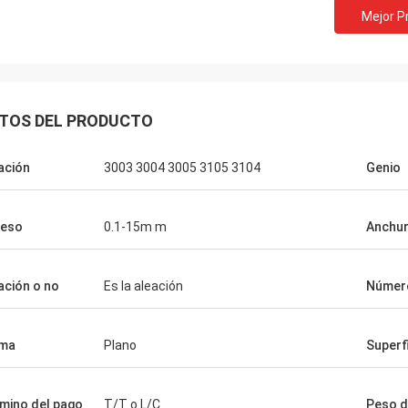
Mejor P
M.Boroomandi
TOS DEL PRODUCTO
stra cooperación encima más allá
z años, alcanzamos provechoso
ación
3003 3004 3005 3105 3104
Genio
mbas partes. Gracias por sus
tos de calidad y servicio atento.
o negocio tiene grande
ueso
0.1-15m m
Anchu
ación o no
Es la aleación
Númer
rma
Plano
Superf
mino del pago
T/T o L/C
Peso d