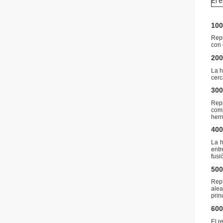
El 
100
Repr
con 
200
La h
cerc
300
Repr
com
herr
400
La h
entr
fusi
500
Repr
alea
prin
600
El r