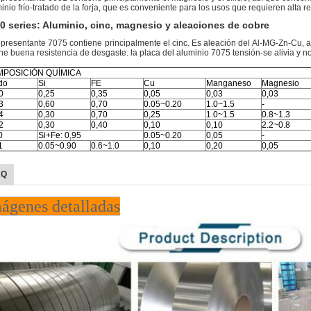
inio frío-tratado de la forja, que es conveniente para los usos que requieren alta re
0 series: Aluminio, cinc, magnesio y aleaciones de cobre
epresentante 7075 contiene principalmente el cinc. Es aleación del Al-MG-Zn-Cu, a
ene buena resistencia de desgaste. la placa del aluminio 7075 tensión-se alivia y
POSICIÓN QUÍMICA
do
Si
FE
Cu
Manganeso
Magnesio
0
0,25
0,35
0,05
0,03
0,03
3
0,60
0,70
0.05~0.20
1.0~1.5
-
4
0,30
0,70
0,25
1.0~1.5
0.8~1.3
2
0,30
0,40
0,10
0,10
2.2~0.8
0
Si+Fe: 0,95
0.05~0.20
0,05
-
1
0.05~0.90
0.6~1.0
0,10
0,20
0,05
AQ
ágenes detalladas