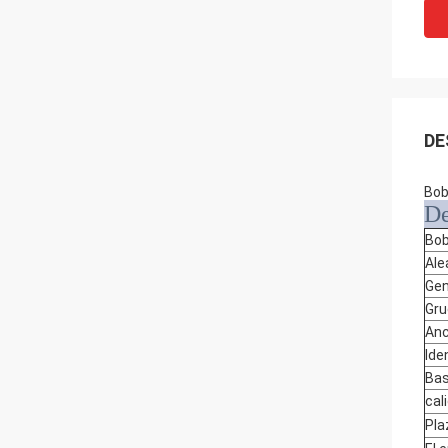
DE
Bob
De
Bob
Ale
Gen
Gru
An
Ide
Ba
cal
Pla