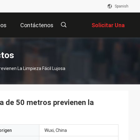
Spanish
eos
Contáctenos
Solicitar Una
Cotización
描
ctos
revienen La Limpieza Fácil Lujosa
述
ja de 50 metros previenen la
origen
Wuxi, China