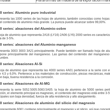
embalar
Plataformas de madera de la exportación mar
0 series: Aluminio puro industrial
esenta las 1000 series de las hojas de aluminio, también conocidas como hojas d
el contenido de aluminio más grande. La pureza puede alcanzar sobre 99,00%.
0 series: aleaciones del Aluminio-cobre
oja de aluminio que representa 2A16 (LY16) 2A06 (LY6) 2000 series es caracterizada
a de 3-5%.
0 series: aleaciones del Aluminio-manganeso
esenta 3003 3003 3A21 principalmente. Puede también ser llamado hoja de alum
pone principalmente del manganeso. Las gamas del contenido del manganeso 
umbre.
0 series: Aleaciones Al-Si
oja de aluminio que representa las 4000 series 4A01 pertenece a la serie con el a
e 4,5 y 6,0%. Pertenece a los materiales de construcción, piezas mecánicas, mate
ón baja, buena resistencia a la corrosión.
0 series: Aleaciones de Al-MG
esenta la serie 5052.5005.5083.5A05. la hoja de aluminio de 5000 series per
ción, el elemento principal es magnesio, el contenido del magnesio está entre 3-
cipales son baja densidad, fuerza de alta resistencia y alto alargamiento.
0 series: Aleaciones de aluminio del silicio del magnesio
epresentante 6061 contiene principalmente el magnesio y el silicio, así que conce