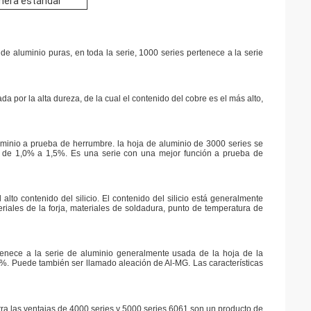
inera estándar
e aluminio puras, en toda la serie, 1000 series pertenece a la serie
 por la alta dureza, de la cual el contenido del cobre es el más alto,
inio a prueba de herrumbre. la hoja de aluminio de 3000 series se
de 1,0% a 1,5%. Es una serie con una mejor función a prueba de
lto contenido del silicio. El contenido del silicio está generalmente
riales de la forja, materiales de soldadura, punto de temperatura de
tenece a la serie de aluminio generalmente usada de la hoja de la
5%. Puede también ser llamado aleación de Al-MG. Las características
ntra las ventajas de 4000 series y 5000 series 6061 son un producto de