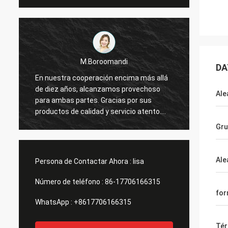
M.Boroomandi
DA
En nuestra cooperación encima más allá
En nue
de diez años, alcanzamos provechoso
de die
Ale
para ambas partes. Gracias por sus
para a
productos de calidad y servicio atento.
produc
Nuestro negocio tiene grande
Nuestr
Gr
Ale
Persona de Contactar Ahora :
lisa
Número de teléfono :
86-17706166315
fo
WhatsApp :
+8617706166315
Tér