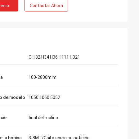
recio
Contactar Ahora
O H32 H34 H36 H111 H321
ra
100-2800m m
o de modelo
1050 1060 5052
icie
final del molino
e la bobina
3-8MT/Coil o como su petición