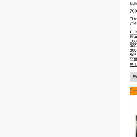
alum
700
El r
y ti
COM
Gra
106
300
300
505
110
801
F
Im