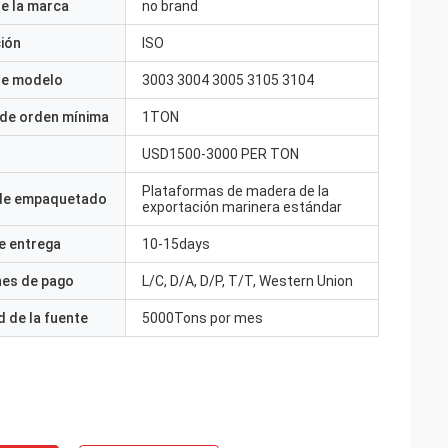
e la marca
no brand
ción
ISO
e modelo
3003 3004 3005 3105 3104
 de orden mínima
1TON
USD1500-3000 PER TON
Plataformas de madera de la
 de empaquetado
exportación marinera estándar
e entrega
10-15days
nes de pago
L/C, D/A, D/P, T/T, Western Union
 de la fuente
5000Tons por mes