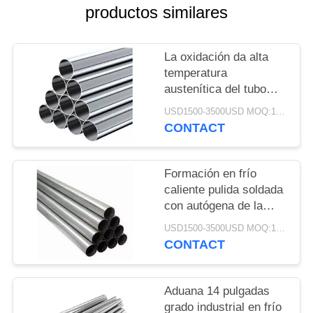
UNA
productos similares
CITA
La oxidación da alta
MAPA
temperatura
austenítica del tubo
DEL
redondo primero del
USD1500-3500USD MOQ:1 tonelada
SITIO
acero inoxidable
CONTACT
resiste
PRIVACY
Formación en frío
POLICY
caliente pulida soldada
con autógena de la
tubería estructural del
USD1500-3500USD MOQ:1 tonelada
acero inoxidable
CONTACT
recocida
completamente
Aduana 14 pulgadas
grado industrial en frío