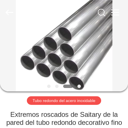
2026
WUXI
HONGJINMILAI
STEEL
CO.,LTD.
All
Rights
Reserved.
EN
CASA
PRODUCTOS
LOS
VÍDEOS
SOBRE
Tubo redondo del acero inoxidable
NOSOTROS
Extremos roscados de Saitary de la
pared del tubo redondo decorativo fino