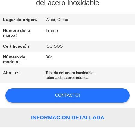
RECORRIDO
del acero inoxidable
POR
Lugar de origen:
Wuxi, China
LA
FÁBRICA
Nombre de la
Trump
marca:
Certificación:
ISO SGS
CONTROL
Número de
304
DE
modelo:
CALIDAD
Alta luz:
,
Tubería del acero inoxidable
tubería de acero redonda
CONTACTA
CONTACTO!
CON
NOSOTROS
INFORMACIÓN DETALLADA
SOLICITAR