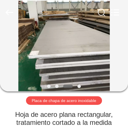
2026
WUXI
HONGJINMILAI
STEEL
CO.,LTD.
All
Rights
Reserved.
EN
CASA
PRODUCTOS
LOS
VÍDEOS
SOBRE
Placa de chapa de acero inoxidable
NOSOTROS
Hoja de acero plana rectangular,
tratamiento cortado a la medida