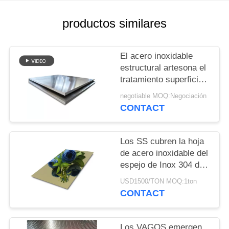
UNA
CITA
productos similares
MAPA
El acero inoxidable
estructural artesona el
DEL
tratamiento superficial
SITIO
de encargo de la alta
negotiable MOQ:Negociación
dureza segura de la
CONTACT
comida
PRIVACY
POLICY
Los SS cubren la hoja
de acero inoxidable del
espejo de Inox 304 del
negro 201 del oro para
USD1500/TON MOQ:1ton
la decoración exterior
CONTACT
interior
Los VAGOS emergen