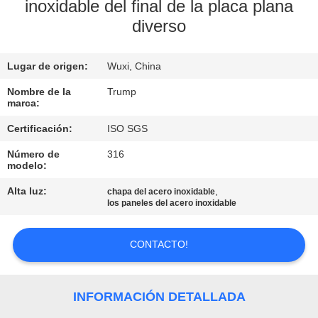
RECORRIDO
inoxidable del final de la placa plana
diverso
POR
LA
Lugar de origen:
Wuxi, China
FÁBRICA
Nombre de la
Trump
marca:
CONTROL
Certificación:
ISO SGS
DE
Número de
316
CALIDAD
modelo:
Alta luz:
,
chapa del acero inoxidable
los paneles del acero inoxidable
CONTACTA
CON
CONTACTO!
NOSOTROS
INFORMACIÓN DETALLADA
SOLICITAR