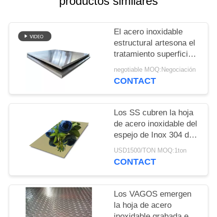
productos similares
UNA
CITA
El acero inoxidable
estructural artesona el
MAPA
tratamiento superficial
de encargo de la alta
DEL
negotiable MOQ:Negociación
dureza segura de la
CONTACT
SITIO
comida
PRIVACY
Los SS cubren la hoja
de acero inoxidable del
POLICY
espejo de Inox 304 del
negro 201 del oro para
USD1500/TON MOQ:1ton
la decoración exterior
CONTACT
interior
Los VAGOS emergen
la hoja de acero
inoxidable grabada en