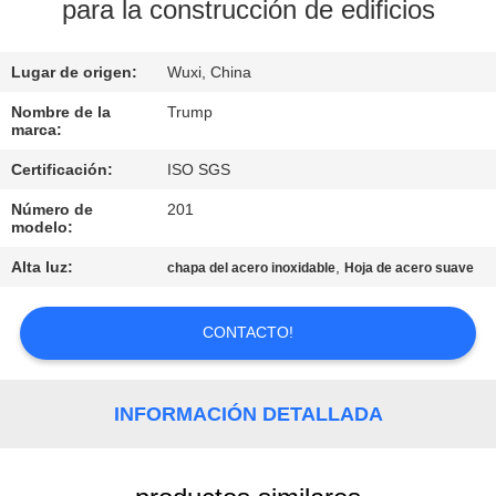
RECORRIDO
para la construcción de edificios
POR
Lugar de origen:
Wuxi, China
LA
FÁBRICA
Nombre de la
Trump
marca:
Certificación:
ISO SGS
CONTROL
Número de
201
DE
modelo:
CALIDAD
Alta luz:
,
chapa del acero inoxidable
Hoja de acero suave
CONTACTA
CONTACTO!
CON
NOSOTROS
INFORMACIÓN DETALLADA
SOLICITAR