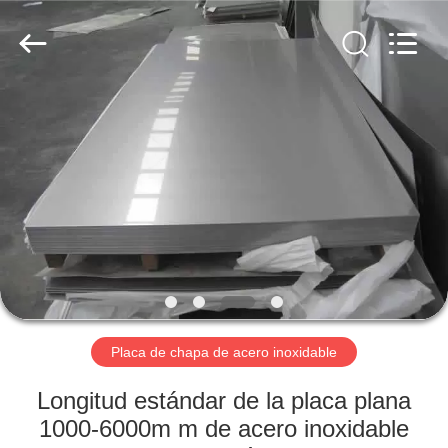
2026
WUXI
HONGJINMILAI
STEEL
CO.,LTD.
All
Rights
Reserved.
EN
CASA
PRODUCTOS
LOS
VÍDEOS
SOBRE
Placa de chapa de acero inoxidable
NOSOTROS
Longitud estándar de la placa plana
1000-6000m m de acero inoxidable