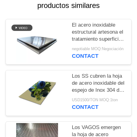
UNA
productos similares
CITA
El acero inoxidable
MAPA
estructural artesona el
tratamiento superficial
DEL
de encargo de la alta
negotiable MOQ:Negociación
SITIO
dureza segura de la
CONTACT
comida
PRIVACY
Los SS cubren la hoja
POLICY
de acero inoxidable del
espejo de Inox 304 del
negro 201 del oro para
USD1500/TON MOQ:1ton
la decoración exterior
CONTACT
interior
Los VAGOS emergen
la hoja de acero