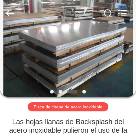
2026
WUXI
HONGJINMILAI
STEEL
CO.,LTD.
All
Rights
Reserved.
EN
CASA
PRODUCTOS
LOS
VÍDEOS
SOBRE
Placa de chapa de acero inoxidable
NOSOTROS
Las hojas llanas de Backsplash del
acero inoxidable pulieron el uso de la