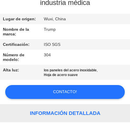
RECORRIDO
industria médica
POR
Lugar de origen:
Wuxi, China
LA
FÁBRICA
Nombre de la
Trump
marca:
Certificación:
ISO SGS
CONTROL
Número de
304
DE
modelo:
CALIDAD
Alta luz:
,
los paneles del acero inoxidable
Hoja de acero suave
CONTACTA
CONTACTO!
CON
NOSOTROS
INFORMACIÓN DETALLADA
SOLICITAR