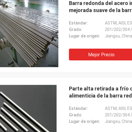
Barra redonda del acero i
mejorada suave de la bar
Estándar:
ASTM, AISI, E
Grado:
201/202/304 
M.Boroomandi
Lugar de origen:
Jiangsu, Chin
stra cooperación encima más allá
z años, alcanzamos provechoso
Mejor Precio
mbas partes. Gracias por sus
tos de calidad y servicio atento.
o negocio tiene grande
Parte alta retirada a frío
alimenticia de la barra re
Estándar:
ASTM, AISI, E
Grado:
201/202/304 
Lugar de origen:
Jiangsu, Chin