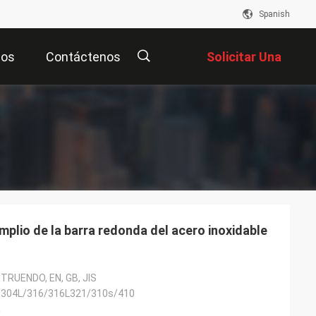
Spanish
eos
Contáctenos
Solicitar Una
Cotización
描
述
amplio de la barra redonda del acero inoxidable
STRUENDO, EN, GB, JIS
/304L/316/316L321/310s/410
a