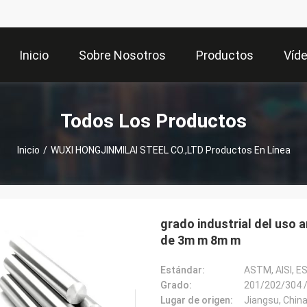
Inicio
Sobre Nosotros
Productos
Víd
Todos Los Productos
Inicio
/
WUXI HONGJINMILAI STEEL CO.,LTD Productos En Línea
grado industrial del uso 
de 3m m 8m m
Estándar:
ASTM, AISI, E
Grado:
201/202/304 
Lugar de origen:
Jiangsu, Chin