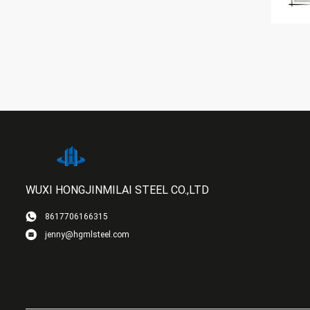
WUXI HONGJINMILAI STEEL CO.,LTD
8617706166315
jenny@hgmlsteel.com