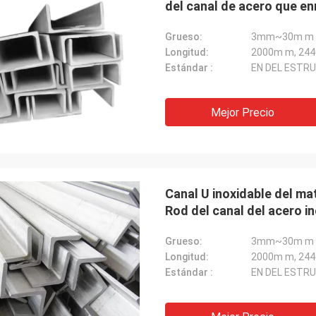
del canal de acero que en
Grueso:
3mm~30m m
Longitud:
Estándar :
EN DEL ESTRU
Mejor Precio
Canal U inoxidable del ma
Rod del canal del acero i
Grueso:
3mm~30m m
Longitud:
Estándar :
EN DEL ESTRU