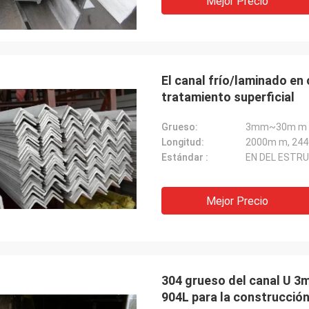
Mejor Precio
El canal frío/laminado en 
tratamiento superficial
Grueso:
3mm~30m m
Longitud:
Estándar :
EN DEL ESTRU
Mejor Precio
304 grueso del canal U 3
904L para la construcció