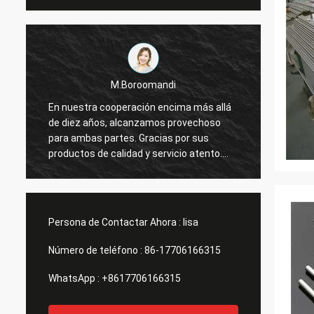
M.Boroomandi
En nuestra cooperación encima más allá
En nue
de diez años, alcanzamos provechoso
de die
para ambas partes. Gracias por sus
para a
productos de calidad y servicio atento.
produc
Nuestro negocio tiene grande
Nuestr
Persona de Contactar Ahora :
lisa
Número de teléfono :
86-17706166315
WhatsApp :
+8617706166315