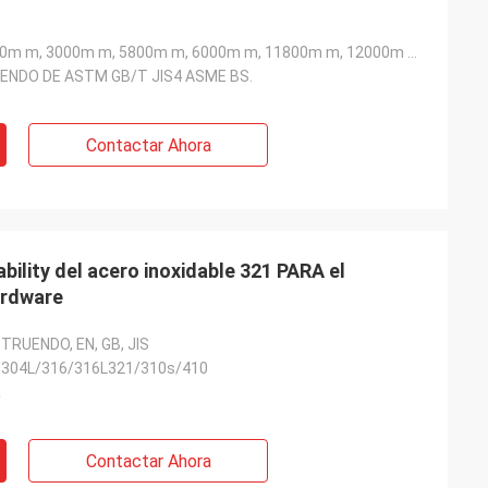
2000m m, 2440m m, 3000m m, 5800m m, 6000m m, 11800m m, 12000m m etc
ENDO DE ASTM GB/T JIS4 ASME BS.
Contactar Ahora
ility del acero inoxidable 321 PARA el
ardware
STRUENDO, EN, GB, JIS
/304L/316/316L321/310s/410
a
Contactar Ahora