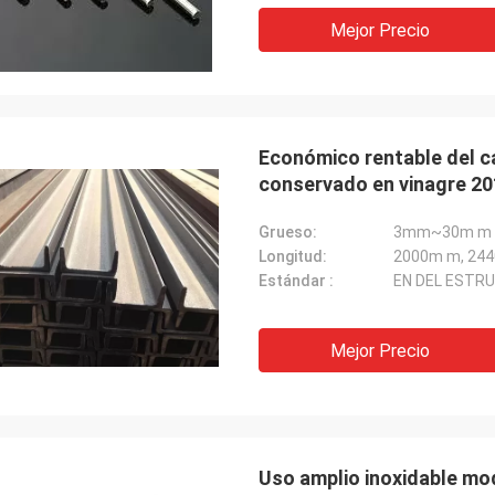
Mejor Precio
Económico rentable del ca
conservado en vinagre 20
Grueso:
3mm~30m m
Longitud:
Estándar :
EN DEL ESTRU
Mejor Precio
Uso amplio inoxidable mod