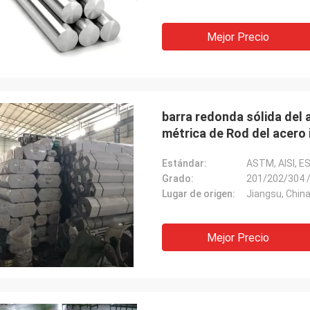
Mejor Precio
barra redonda sólida del 
métrica de Rod del acero 
Estándar:
ASTM, AISI, E
Grado:
201/202/304 
Lugar de origen:
Jiangsu, Chin
Mejor Precio