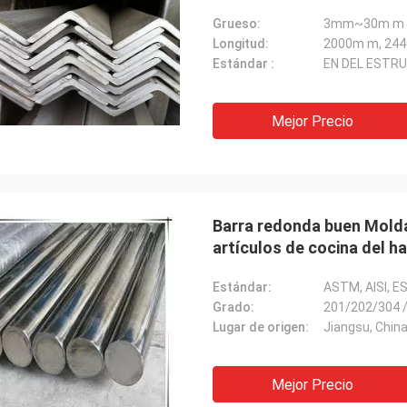
Grueso:
3mm~30m m
Longitud:
Estándar :
EN DEL ESTRU
Mejor Precio
Barra redonda buen Moldab
artículos de cocina del h
Estándar:
ASTM, AISI, E
Grado:
201/202/304 
Lugar de origen:
Jiangsu, Chin
Mejor Precio