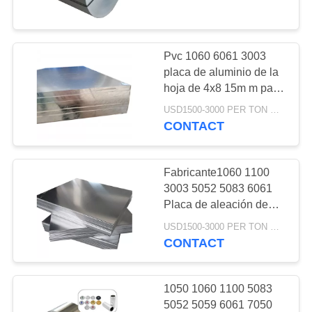
RECORRIDO
POR
LA
Pvc 1060 6061 3003
105
FÁBRICA
placa de aluminio de la
Placa de aluminio
hoja de 4x8 15m m para
la instrucción
de la hoja
USD1500-3000 PER TON MOQ:1Ton
CONTROL
CONTACT
DE
CALIDAD
Fabricante1060 1100
3003 5052 5083 6061
CONTACTA
Placa de aleación de
95
aluminio
CON
USD1500-3000 PER TON MOQ:1Ton
Rollo de aluminio de
CONTACT
NOSOTROS
la bobina
1050 1060 1100 5083
SOLICITAR
5052 5059 6061 7050