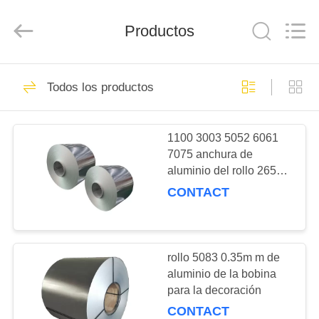
2026
WUXI
HONGJINMILAI
Productos
STEEL
CO.,LTD.
All
Rights
Reserved.
EN
30
Todos los productos
CASA
Placa plana de
acero inoxidable
1100 3003 5052 6061
PRODUCTOS
7075 anchura de
aluminio del rollo 2650m
LOS
m de la bobina
CONTACT
VÍDEOS
92
Placa de chapa de
SOBRE
rollo 5083 0.35m m de
aluminio de la bobina
NOSOTROS
acero inoxidable
para la decoración
CONTACT