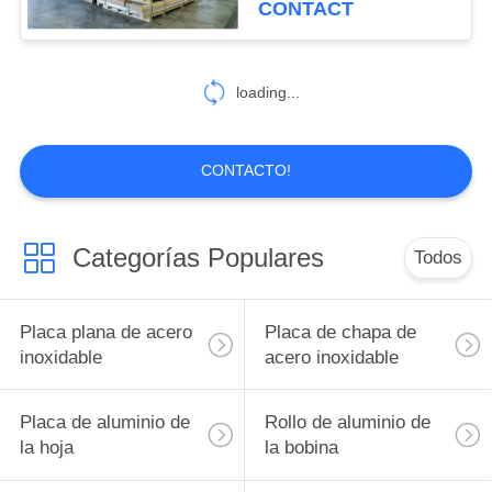
CONTACT
41
Tubo redondo del
loading...
acero inoxidable
CONTACTO!
Categorías Populares
Todos
35
barra redonda del
Placa plana de acero
Placa de chapa de
acero inoxidable
inoxidable
acero inoxidable
Placa de aluminio de
Rollo de aluminio de
la hoja
la bobina