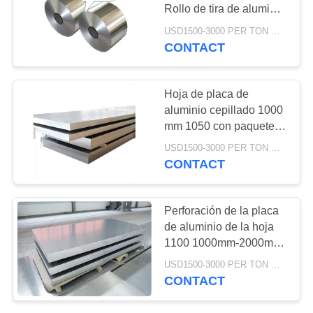
UNA
Rollo de tira de aluminio
Entrega rápida para
CITA
USD1500-3000 PER TON MOQ:1TON
aplicaciones en edificios
CONTACT
32
Rollo de aluminio de
MAPA
DEL
Hoja de placa de
la tira
aluminio cepillado 1000
SITIO
mm 1050 con paquete
de exportación estándar
USD1500-3000 PER TON MOQ:1TON
certificada ISO
PRIVACY
CONTACT
POLICY
25
Perforación de la placa
Tubo de aluminio
de aluminio de la hoja
1100 1000mm-2000mm
del tubo
para el acabado de la
USD1500-3000 PER TON MOQ:1TON
fábrica industrial
CONTACT