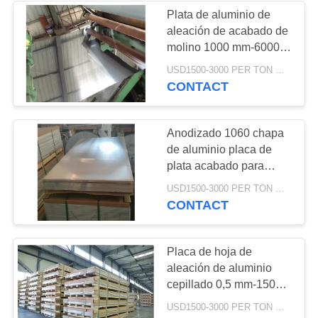
Plata de aluminio de
aleación de acabado de
68
molino 1000 mm-6000
Bobina del acero
mm con tolerancia ± 1%
USD1500-3000 PER TON MOQ:1TON
CONTACT
inoxidable
Anodizado 1060 chapa
de aluminio placa de
plata acabado para
aplicaciones industriales
36
USD1500-3000 PER TON MOQ:1TON
CONTACT
tira del acero
inoxidable
Placa de hoja de
aleación de aluminio
cepillado 0,5 mm-150
mm Ideal para
USD1500-3000 PER TON MOQ:1TON
aplicaciones decorativas